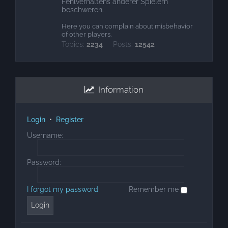
Fehlverhaltens anderer Spielern
beschweren.
Here you can complain about misbehavior
of other players.
Topics:
2234
Posts:
12542
Information
Login
•
Register
Username:
Password:
I forgot my password
Remember me