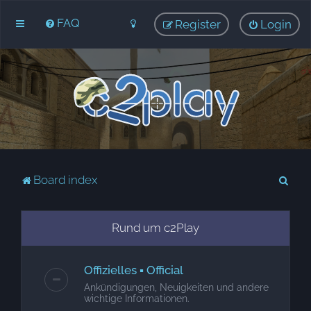
FAQ
Register
Login
S
Board index
e
a
Rund um c2Play
r
c
Offizielles ▪ Official
h
Ankündigungen, Neuigkeiten und andere
wichtige Informationen.