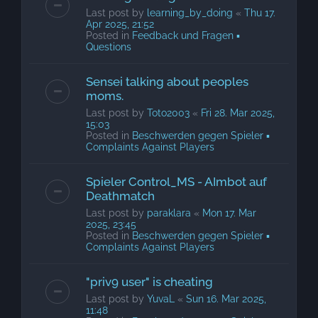
Last post by
learning_by_doing
«
Thu 17.
Apr 2025, 21:52
Posted in
Feedback und Fragen ▪
Questions
Sensei talking about peoples
moms.
Last post by
Toto2003
«
Fri 28. Mar 2025,
15:03
Posted in
Beschwerden gegen Spieler ▪
Complaints Against Players
Spieler Control_MS - AImbot auf
Deathmatch
Last post by
paraklara
«
Mon 17. Mar
2025, 23:45
Posted in
Beschwerden gegen Spieler ▪
Complaints Against Players
"priv9 user" is cheating
Last post by
YuvaL
«
Sun 16. Mar 2025,
11:48