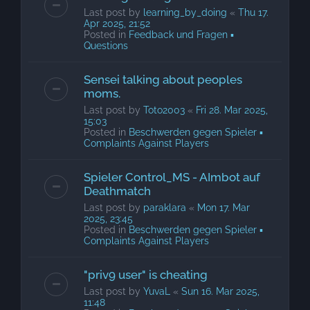
Last post by
learning_by_doing
«
Thu 17.
Apr 2025, 21:52
Posted in
Feedback und Fragen ▪
Questions
Sensei talking about peoples
moms.
Last post by
Toto2003
«
Fri 28. Mar 2025,
15:03
Posted in
Beschwerden gegen Spieler ▪
Complaints Against Players
Spieler Control_MS - AImbot auf
Deathmatch
Last post by
paraklara
«
Mon 17. Mar
2025, 23:45
Posted in
Beschwerden gegen Spieler ▪
Complaints Against Players
"priv9 user" is cheating
Last post by
YuvaL
«
Sun 16. Mar 2025,
11:48