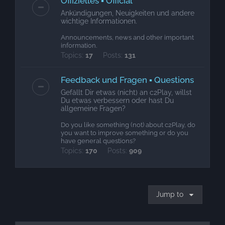
Offizielles ▪ Official
Ankündigungen, Neuigkeiten und andere
wichtige Informationen.
Announcements, news and other important
information.
Topics:
17
Posts:
131
Feedback und Fragen ▪ Questions
Gefällt Dir etwas (nicht) an c2Play, willst
Du etwas verbessern oder hast Du
allgemeine Fragen?
Do you like something (not) about c2Play, do
you want to improve something or do you
have general questions?
Topics:
170
Posts:
909
Jump to