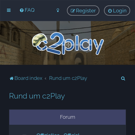
FAQ
Register
Login
S
Board index
Rund um c2Play
e
Rund um c2Play
a
r
c
Forum
h