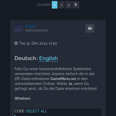
33 posts
1
2
3
Next
Edgar
Quote
Administrator
Tue 31. Dec 2013, 17:50
Deutsch
English
|
Falls Du unser benutzerdefiniertes Spielmenü
verwenden möchtest, kopiere einfach die in der
ZIP-Datei enthaltene
GameMenu.res
in den
untenstehenden Ordner. Wähle
Ja
, wenn Du
gefragt wirst, ob Du die Datei ersetzen möchtest:
Windows
CODE:
SELECT ALL