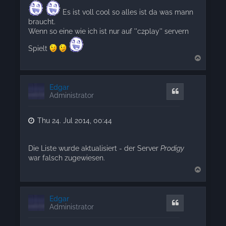
Es ist voll cool so alles ist da was mann
braucht.
Wenn so eine wie ich ist nur auf ''c2play'' servern
Spielt
T
o
p
Edgar
Quote
Administrator
Thu 24. Jul 2014, 00:44
Die Liste wurde aktualisiert - der Server
Prodigy
war falsch zugewiesen.
T
o
p
Edgar
Quote
Administrator