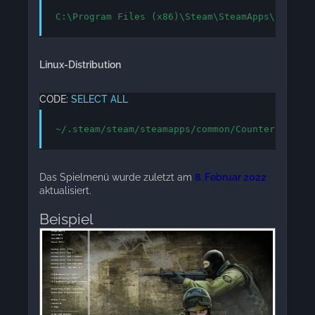
C:\Program Files (x86)\Steam\SteamApps\common\
Linux-Distribution
CODE:
SELECT ALL
~/.steam/steam/steamapps/common/Counter-Strike
Das Spielmenü wurde zuletzt am
8. Februar 2022
aktualisiert.
Beispiel