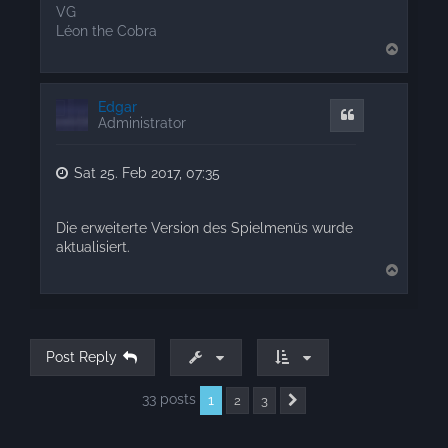
VG
Léon the Cobra
T
o
p
Edgar
Quote
Administrator
Sat 25. Feb 2017, 07:35
Die erweiterte Version des Spielmenüs wurde
aktualisiert.
T
o
p
Post Reply
33 posts
1
2
3
Next