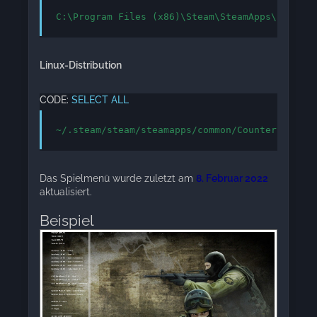
C:\Program Files (x86)\Steam\SteamApps\common\
Linux-Distribution
CODE:
SELECT ALL
~/.steam/steam/steamapps/common/Counter-Strike
Das Spielmenü wurde zuletzt am
8. Februar 2022
aktualisiert.
Beispiel