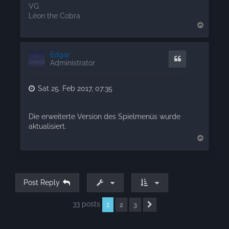
VG
Léon the Cobra
T
o
p
Edgar
Quote
Administrator
Sat 25. Feb 2017, 07:35
Die erweiterte Version des Spielmenüs wurde
aktualisiert.
T
o
p
Post Reply
33 posts
1
2
3
Next