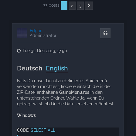
33 posts
1
2
3
Next
Edgar
Quote
Administrator
Tue 31. Dec 2013, 17:50
Deutsch
English
|
Falls Du unser benutzerdefiniertes Spielmenü
verwenden möchtest, kopiere einfach die in der
ZIP-Datei enthaltene
GameMenu.res
in den
untenstehenden Ordner. Wähle
Ja
, wenn Du
gefragt wirst, ob Du die Datei ersetzen möchtest:
Windows
CODE:
SELECT ALL