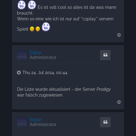
Es ist voll cool so alles ist da was mann
braucht.
Wenn so eine wie ich ist nur auf ''c2play'' servern
Spielt
T
o
p
Edgar
Quote
Administrator
Thu 24. Jul 2014, 00:44
Die Liste wurde aktualisiert - der Server
Prodigy
war falsch zugewiesen.
T
o
p
Edgar
Quote
Administrator