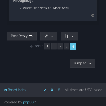
Hinzugefügt
blank
, seit dem 24. März 2026.
T
o
p
Post Reply
44 posts
4
1
2
3
Previous
Jump to
Board index
All times are
UTC+02:00
Powered by
phpBB
™