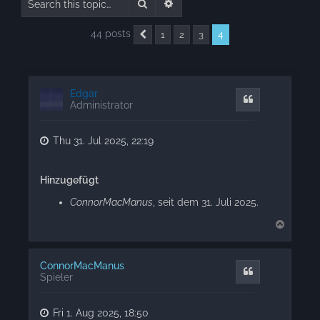
Search
Advanced search
44 posts
4
1
2
3
Previous
Edgar
Quote
Administrator
Thu 31. Jul 2025, 22:19
Hinzugefügt
ConnorMacManus
, seit dem 31. Juli 2025.
T
o
p
ConnorMacManus
Quote
Spieler
Fri 1. Aug 2025, 18:50