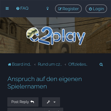
FAQ
Register
Login
S
Board index
Rund um c2Play
Offizielles ▪ Official
e
Anspruch auf den eigenen
a
r
Spielernamen
c
h
Post Reply